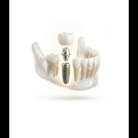
固定力
歯茎の骨に固定、揺れなし