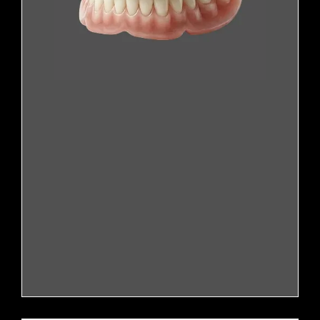
固定力
歯茎の上に乗せる方式
噛む力
天然歯の20~30%
管理
毎日着脱洗浄
寿命
5~7年ごとに再製作