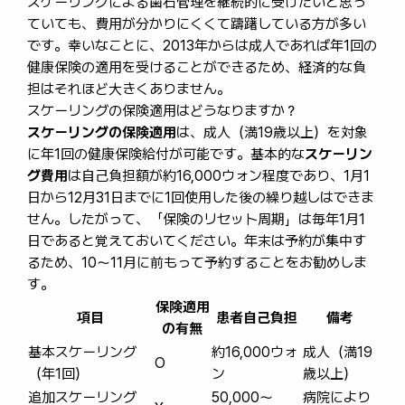
スケーリングによる歯石管理を継続的に受けたいと思っ
ていても、費用が分かりにくくて躊躇している方が多い
です。幸いなことに、2013年からは成人であれば年1回の
健康保険の適用を受けることができるため、経済的な負
担はそれほど大きくありません。
スケーリングの保険適用はどうなりますか？
スケーリングの保険適用
は、成人（満19歳以上）を対象
に年1回の健康保険給付が可能です。基本的な
スケーリン
グ費用
は自己負担額が約16,000ウォン程度であり、1月1
日から12月31日までに1回使用した後の繰り越しはできま
せん。したがって、「保険のリセット周期」は毎年1月1
日であると覚えておいてください。年末は予約が集中す
るため、10〜11月に前もって予約することをお勧めしま
す。
保険適用
項目
患者自己負担
備考
の有無
基本スケーリング
約16,000ウォ
成人（満19
O
（年1回）
ン
歳以上）
追加スケーリング
50,000〜
病院により