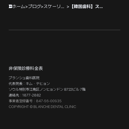
ホーム
>
ブログ
>
スケーリング
>
【韓国歯科】スケーリング、歯石除去は一度で終わり？歯石除去の効果と予防まで完璧にまとめました。
非保険診療料金表
ブランシュ歯科医院
代表院長：キム・テヒョン
ソウル特別市江南区ノンヒョンドン B722ビル 7階
連絡先：1877-2882
事業者登録番号：847-56-00935
COPYRIGHT © BLANCHE DENTAL CLINIC