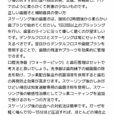
グ後のおすすめの食べ物はお粥、豆腐、茶碗蒸し、バナ
ナのように柔らかくて刺激の少ないものです。
正しい歯磨きと補助器具の使い方
スケーリング後の歯磨きは、施術の2時間後から柔らかい
歯ブラシで始めてください。1日2回以上のブラッシング
を行い、歯茎のラインに沿って優しく磨くのが望ましい
です。デンタルフロスとスケーリングは常にセットで考
えるべきです。翌日からデンタルフロスや歯間ブラシを
使用することで、歯間の残渣やプラークを効果的に管理
できます。
口腔洗浄器（ウォーターピック）と歯石管理はセットで
考えると良いでしょう。洗浄器は歯肉縁下の細菌膜の除
去を助け、フッ素配合製品や抗菌溶液を併用すると歯石
の再発防止効果が高まります。スケーリング後のしみが
ひどい場合は知覚過敏専用の歯磨き粉を使用し、スケー
リング後の敏感性治療としてフッ素コーティングを追加
で受けるのも一つの方法です。
スケーリング後の出血への対処法は簡単です。ガーゼを
軽く噛んで10〜15分ほど圧迫すれば、ほとんどの場合止