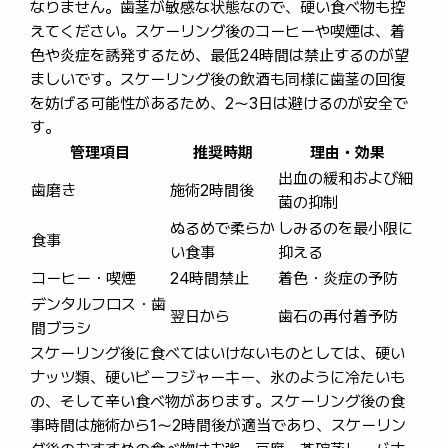
なりません。歯茎が敏感な状態なので、硬い食べ物も控
えてください。スケーリング後のコーヒーや喫煙は、着
色や炎症を誘発するため、最低24時間は禁止するのが望
ましいです。スケーリング後の飲酒も同様に歯茎の回復
を妨げる可能性があるため、2〜3日は避けるのが安全で
す。
管理項目
推奨時期
理由・効果
出血の緩和および細
歯磨き
施術2時間後
菌の抑制
ぬるめで柔らか
しみるのを最小限に
食事
い食事
抑える
コーヒー・喫煙
24時間禁止
着色・炎症の予防
デンタルフロス・歯
翌日から
歯石の再付着予防
間ブラシ
スケーリング後に食べてはいけないものとしては、硬い
ナッツ類、硬いビーフジャーキー、氷のように冷たいも
の、そして辛い食べ物があります。スケーリング後の食
事時間は施術から1〜2時間後が適当であり、スケーリン