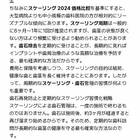
生
ちなみに
スケーリング 2024 価格比較
を基準にすると、
大型病院よりも中小規模の歯科医院の方が相対的にリー
ズナブルな傾向にあります。
スケーリング周期
は一般的
に6ヶ月〜1年に1回が推奨されますが、歯茎の状態が良く
ない方はより頻繁に受けるよう勧められることがありま
す。
歯石除去
を定期的に受けることが、長期的に見れば
インプラントや歯周治療のような高額な治療を予防す
る、最も経済的な方法だからです。
費用と保険を考慮しつつ、スケーリングの目的は結局、
健康な歯と歯茎を長く維持することにあります。したが
って、周期的な
スケーリング・歯石
管理の習慣が何より
も重要です。
歯石再発防止と定期的なスケーリング習慣化戦略
スケーリングによる歯石管理は、一度の施術で終わるも
のではありません。歯石は施術後、約3ヶ月が経過すると
再び溜まり始めるからです。そのため、定期的な歯科訪
問が長期的な歯茎の健康を守る最も確実な方法なので
す。