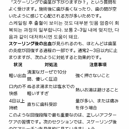
「スケーリングで歯茎が下がりますか？」という質問を
よく受けます。施術後に歯が長くなったり、歯の間が空
いたように感じて心配される方が多いためです。
스케일링 후 출혈이 보이는 것도 대부분 잇몸 염증이 회
복되는 과정의 일부랍니다. 보통 2~3일 내에 멎지만, 다
음과 같이 대처하시면 도움이 돼요.
スケーリング後の出血
が見られるのも、ほとんどは歯茎
の炎症が回復する過程の一部です。通常2〜3日以内に止
まりますが、次のように対処すると効果的です。
状況
対処法
注意事項
清潔なガーゼで10分
軽い出血
強く押さないこと
間、優しく圧迫
口内の不
ぬるま湯または塩水での
熱いお湯は避けること
快感
軽いすすぎ
4日以上
量が多い、または痛み
直ちに歯科受診
持続
を伴う場合
このような回復段階で最も重要なのは、正しいアフター
ケアの習慣です。次のセクションでは、スケーリング後
のケアルーチンを具体的に見ていきましょう。