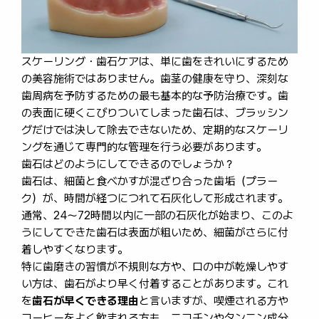
スケーリング・歯石ケアは、単に歯をきれいにするため
の美容施術ではありません。歯茎の健康を守り、深刻な
歯周病を予防するための最も基本的な予防治療です。歯
の表面に硬くこびりついてしまった歯石は、ブラッシン
グだけでは決して除去できないため、定期的なスケーリ
ングを通じて専門的な管理を行う必要があります。
歯石はどのようにしてできるのでしょうか？
歯石は、細菌と食べかすが混ざり合った歯垢（プラー
ク）が、時間が経つにつれて石灰化して形成されます。
通常、24〜72時間以内に一部の石灰化が始まり、このよ
うにしてできた歯石は表面が粗いため、細菌がさらに付
着しやすくなります。
特に歯磨きの習慣が不規則な方や、口の中が乾燥しやす
い方は、歯石がより早く付着することがあります。これ
を
歯石が早くできる理由
と言いますが、喫煙される方や
コーヒーをよく飲まれる方も、ニコチンやタンニン成分