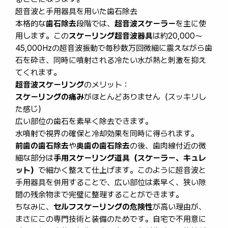
超音波と手用器具を用いた歯石除去
本格的な
歯石除去
段階では、
超音波スケーラー
を主に使
用します。この
スケーリング超音波器具
は約20,000〜
45,000Hzの超音波振動で毎秒数万回微細に震えながら歯
石を砕き、同時に噴射される冷たい水が熱と刺激を抑え
てくれます。
超音波スケーリング
のメリット：
スケーリングの痛み
がほとんどありません（スッキリし
た感じ）
広い部位の歯石を素早く除去できます。
水噴射で視界の確保と冷却効果を同時に得られます。
前歯の歯石除去
や
奥歯の歯石除去
の後、歯肉線付近の微
細な部分は
手用スケーリング道具（スケーラー、キュレ
ット）
で細かく整えて仕上げます。このように超音波と
手用器具を併用することで、広い部位は素早く、狭い隙
間の残余物まで完璧に整理することができます。
ちなみに、
セルフスケーリングの危険性
が高い理由が、
まさにこの専門技術と装備のためです。自宅で不用意に