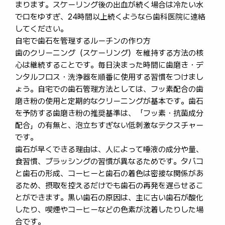
まります。スケーリング後の出血が続く場合は冷たい水
で口をゆすぎ、24時間以上続くようなら歯科医院に連絡
してください。
自宅で歯石を管理するルーチンの作り方
歯のクリーニング（スケーリング）を維持する方法の核
心は継続することです。毎日決まった時間に歯磨き・デ
ンタルフロス・洗浄器を順番に使用する習慣をつけまし
ょう。自宅での歯石管理方法としては、フッ素配合の歯
磨き粉の使用と定期的なクリーニングが基本です。歯石
を予防する歯磨き粉の推奨基準は、「フッ素・抗菌成分
配合」の有無と、泡立ちすぎない低刺激なテクスチャー
です。
歯石が早くできる理由は、人によって唾液の成分や量、
食習慣、ブラッシングの習慣が異なるためです。タバコ
と歯石の形成、コーヒーと歯石の着色は密接な関係があ
るため、摂取を控えるだけでも歯石の再発を遅らせるこ
とができます。黒い歯石の原因は、主に古い歯石が酸化
したり、喫煙やコーヒーなどの色素が沈着したりした場
合です。