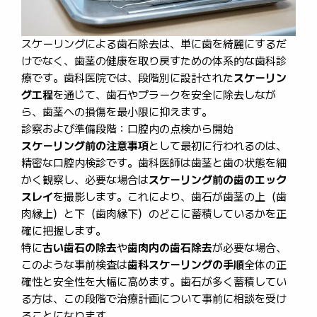
スケーリングによる歯石除去は、単に歯を綺麗にするだ
けでなく、歯茎の健康を取り戻すための体系的な歯科診
療です。歯科医院では、段階別に設計された
スケーリン
グ工程
を通じて、歯石やプラークを安全に除去しなが
ら、歯茎への損傷を最小限に抑えます。
診察および準備段階：口腔内の点検から開始
スケーリング前の注意事項
として最初に行われるのは、
精密な口腔内検診です。歯科医師は歯茎と歯の状態を細
かく観察し、必要な場合は
スケーリング前の歯のエック
スレイ
を撮影します。これにより、歯石が歯茎の上（歯
肉縁上）と下（歯肉縁下）のどこに蓄積しているかを正
確に把握します。
特に
古い歯石の除去
や
歯肉内の歯石除去
が必要な場合、
このような事前検査は
歯科スケーリングの手順
全体の正
確性と安全性を大幅に高めます。歯石が多く蓄積してい
る方は、この段階で治療計画について事前に相談を受け
ることになります。