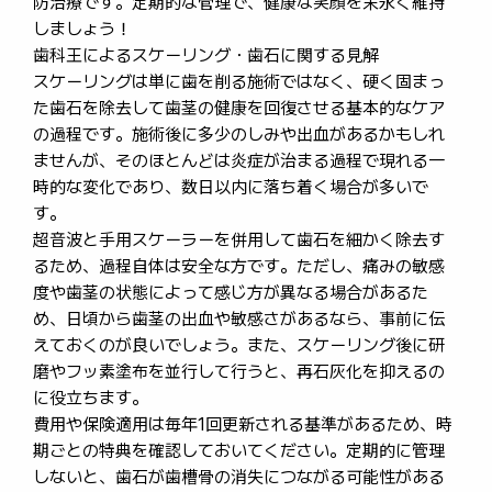
防治療です。定期的な管理で、健康な笑顔を末永く維持
しましょう！
歯科王によるスケーリング・歯石に関する見解
スケーリングは単に歯を削る施術ではなく、硬く固まっ
た歯石を除去して歯茎の健康を回復させる基本的なケア
の過程です。施術後に多少のしみや出血があるかもしれ
ませんが、そのほとんどは炎症が治まる過程で現れる一
時的な変化であり、数日以内に落ち着く場合が多いで
す。
超音波と手用スケーラーを併用して歯石を細かく除去す
るため、過程自体は安全な方です。ただし、痛みの敏感
度や歯茎の状態によって感じ方が異なる場合があるた
め、日頃から歯茎の出血や敏感さがあるなら、事前に伝
えておくのが良いでしょう。また、スケーリング後に研
磨やフッ素塗布を並行して行うと、再石灰化を抑えるの
に役立ちます。
費用や保険適用は毎年1回更新される基準があるため、時
期ごとの特典を確認しておいてください。定期的に管理
しないと、歯石が歯槽骨の消失につながる可能性がある