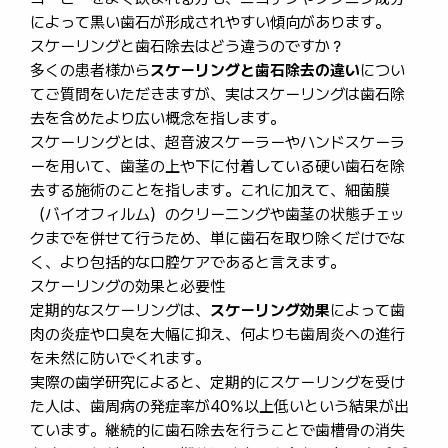
によって黒い歯石が形成されやすい傾向があります。
スケーリングと歯石除去はどう違うのですか？
多くの患者様から
スケーリングと歯石除去の違い
につい
てご質問をいただきますが、実はスケーリングは歯石除
去を含めたより広い概念を指します。
スケーリングとは、超音波スケーラーやハンドスケーラ
ーを用いて、歯茎の上や下に付着している硬い歯石を除
去する施術のことを指します。これに加えて、細菌膜
（バイオフィルム）のクリーニングや歯茎の状態チェッ
クまでを併せて行うため、単に歯石を取り除くだけでな
く、より包括的な口腔ケアであると言えます。
スケーリングの効果と必要性
定期的なスケーリングは、
スケーリング効果
によって歯
肉の炎症や口臭を大幅に抑え、何よりも歯周炎への進行
を未然に防いでくれます。
実際の歯学研究によると、定期的にスケーリングを受け
た人は、歯周病の発症率が40%以上低いという結果が出
ています。継続的に歯石除去を行うことで歯槽骨の消失