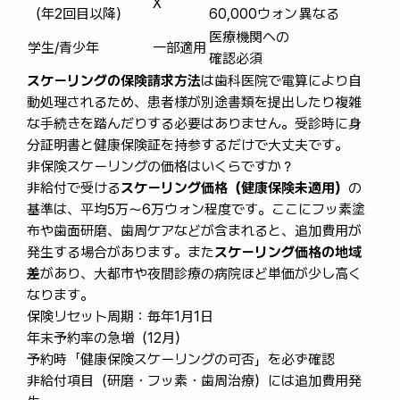
X
（年2回目以降）
60,000ウォン
異なる
医療機関への
学生/青少年
一部適用
確認必須
スケーリングの保険請求方法
は歯科医院で電算により自
動処理されるため、患者様が別途書類を提出したり複雑
な手続きを踏んだりする必要はありません。受診時に身
分証明書と健康保険証を持参するだけで大丈夫です。
非保険スケーリングの価格はいくらですか？
非給付で受ける
スケーリング価格（健康保険未適用）
の
基準は、平均5万〜6万ウォン程度です。ここにフッ素塗
布や歯面研磨、歯周ケアなどが含まれると、追加費用が
発生する場合があります。また
スケーリング価格の地域
差
があり、大都市や夜間診療の病院ほど単価が少し高く
なります。
保険リセット周期：毎年1月1日
年末予約率の急増（12月）
予約時「健康保険スケーリングの可否」を必ず確認
非給付項目（研磨・フッ素・歯周治療）には追加費用発