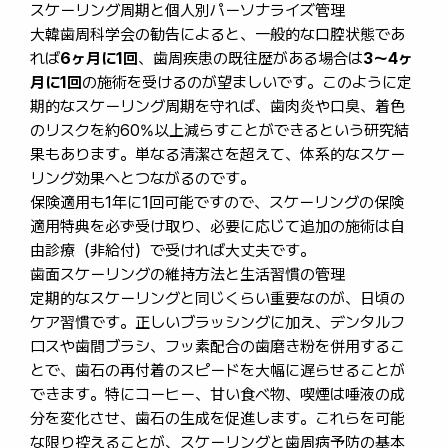
スケーリング周期と個人別パーソナライズ管理
大韓歯周科学会の勧告によると、一般的な口腔状態であ
れば
6ヶ月に1回
、歯周疾患の既往歴がある場合は
3〜4ヶ
月に1回
の施術を受けるのが望ましいです。このように定
期的なスケーリング周期を守れば、歯肉炎や口臭、着色
のリスクを約60%以上減らすことができるという研究結
果もあります。単なる清潔さを超えて、体系的なスケー
リング効果へとつながるのです。
保険適用も1年に1回可能ですので、スケーリングの保険
適用特典を必ず受け取り、必要に応じて追加の施術は自
由診療（非給付）で受ければ大丈夫です。
歯面スケーリングの維持方法と生活習慣の管理
定期的なスケーリングと同じくらい重要なのが、日頃の
ケア習慣です。正しいブラッシングに加え、デンタルフ
ロスや歯間ブラシ、フッ素配合の歯磨き粉を併用するこ
とで、歯石の再付着のスピードを大幅に遅らせることが
できます。特にコーヒー、甘い食べ物、喫煙は唾液の成
分を変化させ、歯石の生成を促進します。これらを可能
な限り控えることが、スケーリングと歯周病予防の基本