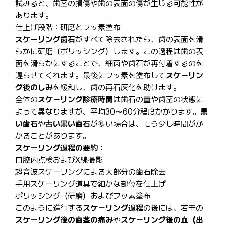
試みると、歯茎の損傷や歯の表面の傷が生じる可能性が
あります。
仕上げ段階：研磨とフッ素塗布
スケーリング歯石
がすべて除去されたら、歯の表面を滑
らかに研磨（ポリッシング）します。この過程は歯の表
面を滑らかにすることで、細菌や歯石が再付着するのを
遅らせてくれます。最後にフッ素を塗布して
スケーリン
グ後のしみ
を緩和し、歯の再石灰化を助けます。
全体の
スケーリング診療時間
は歯石の量や歯茎の状態に
よって異なりますが、平均30〜60分程度かかります。
黒
い歯石
や
古い黒い歯石
が多い場合は、もう少し時間がか
かることがあります。
スケーリング過程の要約：
口腔内点検およびX線撮影
超音波スケーリングによる大部分の歯石除去
手用スケーリング道具で細かな部位を仕上げ
ポリッシング（研磨）およびフッ素塗布
このように進行する
スケーリング過程
の後には、若干の
スケーリング後の歯茎の痛み
や
スケーリング後の血（出