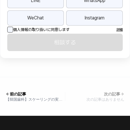
LINE
WhatsApp
WeChat
Instagram
個人情報の取り扱いに同意します
詳細
相談する
前の記事
次の記事
【韓国歯科】スケーリングの実損
次の記事はありません
保険（実費保険）適用基準から請
求方法まで完璧に整理、見逃すと
損をする歯科実費の裏技