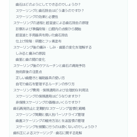
歯石はどのようにしてできるのでしょうか？
スケーリングと歯石除去はどう違うのですか？
スケーリングの効果と必要性
スケーリングの過程と超音波による歯石除去の原理
診察および準備段階：口腔内の点検から開始
超音波と手用器具を用いた歯石除去
仕上げ段階：研磨とフッ素塗布
スケーリング後の痛み・しみ・歯茎の変化を理解する
しみると痛みの原因
歯茎と歯の間の変化
スケーリング後のケアルーチンと歯石の再発予防
施術直後の注意点
正しい歯磨きと補助器具の使い方
自宅で歯石を管理するルーチンの作り方
スケーリング費用・保険適用および合理的な利用法
スケーリングの保険適用はどうなりますか？
非保険スケーリングの価格はいくらですか？
歯石再発防止と定期的なスケーリング習慣化戦略
スケーリング周期と個人別パーソナライズ管理
歯面スケーリングの維持方法と生活習慣の管理
スケーリングを頻繁に行うのは良くないのでしょうか？
歯科王によるスケーリング・歯石に関する見解