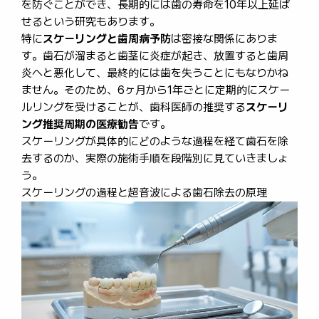
を防ぐことができ、長期的には歯の寿命を10年以上延ば
せるという研究もあります。
特に
スケーリングと歯周病予防
は密接な関係にありま
す。歯石が溜まると歯茎に炎症が起き、放置すると歯周
炎へと悪化して、最終的には歯を失うことにもなりかね
ません。そのため、6ヶ月から1年ごとに定期的にスケー
ルリングを受けることが、歯科医師の推奨する
スケーリ
ング推奨周期の医療勧告
です。
スケーリングが具体的にどのような過程を経て歯石を除
去するのか、実際の施術手順を段階別に見ていきましょ
う。
スケーリングの過程と超音波による歯石除去の原理