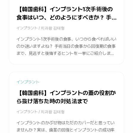
【韓国歯科】インプラント1次手術後の
食事はいつ、どのようにすべきか？ 手
術当日の食事から回復期の食事まで完全
インプラント
/
치과왕 김태형
まとめ
インプラント1次手術後の食事、いつから食べればいい
のか迷いますよね？ 手術当日の食事から回復期の食事
まで、見逃すと後悔するヒントを一挙にご紹介しま
す。
インプラント
【韓国歯科】インプラントの蓋の役割か
ら抜け落ちた時の対処法まで
インプラント
/
치과왕 김태형
インプラントのかぶせ物はただのカバーだと思ってい
ませんか？実は、歯茎の回復とインプラントの成功率