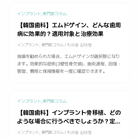
インプラント
,
専門医コラム
【韓国歯科】エムドゲイン、どんな歯周
病に効果的？適用対象と治療効果
インプラント
,
専門医コラム
/
치과왕 김태형
抜歯を勧められた場合、エムドゲインが選択肢になり
ます。効果的な症例(3壁性骨欠損)、施術過程、回復・
管理、費用と保険情報を一度に確認できます。
インプラント
,
専門医コラム
【韓国歯科】インプラント骨移植、どの
ような場合に行うべきでしょうか？定
義、材料、推奨対象など
インプラント
,
専門医コラム
/
치과왕 김태형