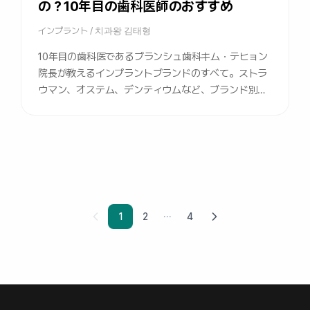
の？10年目の歯科医師のおすすめ
インプラント
/
치과왕 김태형
10年目の歯科医であるブランシュ歯科キム・テヒョン
院長が教えるインプラントブランドのすべて。ストラ
ウマン、オステム、デンティウムなど、ブランド別の
階級図から実際の施術事例、リーズナブルな価格の比
較まで一目で確認できます。
1
2
4
···