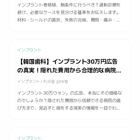
インプラント骨移植、無条件に行うべき？過剰診療を
避け、必要なケースを見分ける基準をお伝えします。
材料・シールドの選択、失敗の兆候、費用・痛み・回
復期間のFAQまで一度に確認できます。
インプラント
【韓国歯科】インプラント30万円広告
の真実！隠れた費用から合理的な病院選
びまで
インプラント
/
치과왕 김태형
インプラント30万ウォン」の広告、本当にその価格な
のでしょうか？隠された費用から信頼できる病院の選
び方まで、見逃すと損をする現実の情報を一目でわか
ります。
インプラント