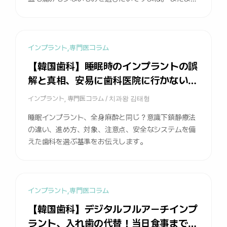
インプラントというと、大掛かりな手術のように感じ
ている方が結構いらっしゃいます。 幸いなことに、こ
のような方には、無切開インプラントという選択肢が
あります。ただし、これがすべての方にできるわけで
インプラント
,
専門医コラム
はありません。 そこで、「私も無切開インプラントが
【韓国歯科】睡眠時のインプラントの誤
できるのか」気になるところですが、今日は一般的な
解と真相、安易に歯科医院に行かないで
インプラントとの違いから、無切開が可能な場合と困
ください
難な場合まで、歯科医師である私が直接お伝えしま
インプラント
,
専門医コラム
/
치과왕 김태형
す。 無切開インプラントとは、歯茎を切開しないイン
睡眠インプラント、全身麻酔と同じ？意識下鎮静療法
プラントです。 無切開インプラントは、文字通り、歯
の違い、進め方、対象、注意点、安全なシステムを備
茎を切開せずに植えるインプラントです。 特殊な器具
えた歯科を選ぶ基準をお伝えします。
で骨にごく小さな穴を開けてインプラントを植える方
法です。 歯茎を切開しないので、出血が少なく、縫合
工程もありません。 その分、施術後の腫れや痛みが少
なく、回復が早くなります。別名、非切開インプラン
インプラント
,
専門医コラム
ト、低侵襲インプラントとも呼ばれています。このよ
うな方法は、歯茎へのダメージを減らすという意味
【韓国歯科】デジタルフルアーチインプ
で、「低侵襲インプラント」の代表的な例でもありま
ラント、入れ歯の代替！当日食事まで可