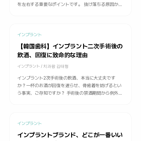
を左右する重要なポイントです。 抜け落ちる原因から
管理方法まで、ぜひご確認ください。
インプラント
【韓国歯科】インプラント二次手術後の
飲酒、回復に致命的な理由
インプラント
/
치과왕 김태형
インプラント2次手術後の飲酒、本当に大丈夫です
か？一杯のお酒が回復を遅らせ、骨癒着を妨げるとい
う事実、ご存知ですか？ 手術後の禁酒期間から例外的
な状況、そして避けられない飲酒時の対処法まで、ぜ
ひ知っておきましょう。
インプラント
インプラントブランド、どこが一番いい