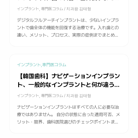
す。 しかし、無切開と言っても決して簡単な手術では
能です。
ありません。 一般的なインプラントのように歯茎の骨
インプラント
,
専門医コラム
/
치과왕 김태형
を直接確認するのではなく、3D CTで穴を開ける位置
デジタルフルアーチインプラントは、少ないインプラ
を正確に把握する必要があります。 そのため、歯科医
ントで歯全体の機能を回復する治療です。入れ歯との
師の経験が非常に重要です。この部分については、後
違い、メリット、プロセス、実際の症例までまとめま
でもう少し詳しく説明します。 無切開インプラント、
した。
どのような場合に可能でしょうか？ 実際に無切開イン
プラントを探して来院される方がとても多いです。相
談の際に「私は無切開でやりたいんです」と言われま
インプラント
,
専門医コラム
すが、残念ながらすべての方に対応することはできま
【韓国歯科】ナビゲーションインプラン
せん。 無切開インプラントは「歯茎の状態」がとても
重要です。 骨移植なしですぐに植えられるくらい、歯
ト、一般的なインプラントと何が違うの
茎の骨がしっかりしている方に適しています。地盤が
でしょうか？
インプラント
,
専門医コラム
/
치과왕 김태형
弱いと建物が揺れるように、歯茎の骨が不足するとイ
ンプラントも揺れる可能性があるからです。 だから、
ナビゲーションインプラントはすべての人に必要な治
自分の歯茎の状態から確認する必要があります。 こん
療ではありません。 自分の状態に合った適用可否、メ
な方におすすめです […]
リット・限界、歯科医院選びのチェックポイントまで
まとめました。