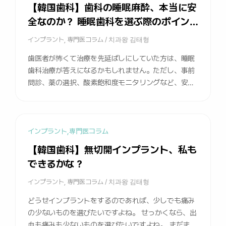
【韓国歯科】歯科の睡眠麻酔、本当に安
全なのか？ 睡眠歯科を選ぶ際のポイン
ト
インプラント
,
専門医コラム
/
치과왕 김태형
歯医者が怖くて治療を先延ばしにしていた方は、睡眠
歯科治療が答えになるかもしれません。ただし、事前
問診、薬の選択、酸素飽和度モニタリングなど、安全
基準を必ず確認してください。
インプラント
,
専門医コラム
【韓国歯科】無切開インプラント、私も
できるかな？
インプラント
,
専門医コラム
/
치과왕 김태형
どうせインプラントをするのであれば、少しでも痛み
の少ないものを選びたいですよね。 せっかくなら、出
血も痛みも少ないものを選びたいですよね。 まだまだ