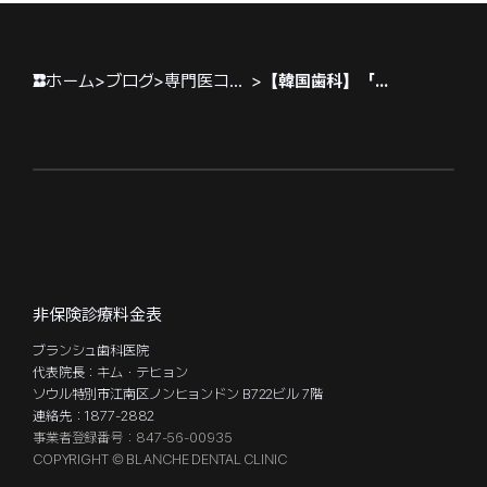
ホーム
>
ブログ
>
専門医コラム
>
【韓国歯科】「インプラントの寿命、どうすれば20年以上使えるのでしょうか？
非保険診療料金表
ブランシュ歯科医院
代表院長：キム・テヒョン
ソウル特別市江南区ノンヒョンドン B722ビル 7階
連絡先：1877-2882
事業者登録番号：847-56-00935
COPYRIGHT © BLANCHE DENTAL CLINIC