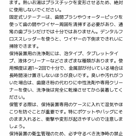
ます。熱いお湯はプラスチックを変形させるため、絶対
に使用しないでください。
固定式リテーナーは、歯間ブラシやウォーターピックを
使って歯の間やワイヤー周囲を清掃する必要があり、通
常の歯ブラシだけでは十分ではありません。デンタルフ
ロススレッダーを使うと、ワイヤーの下側まできれいに
掃除できます。
保持装置用の洗浄剤には、泡タイプ、タブレットタイ
プ、液体クリーナーなどさまざまな種類があります。使
用頻度は週1～2回で十分で、金属部が付いている場合は
長時間浸け置きしないほうが良いです。臭いや汚れがつ
いた場合は、歯磨き粉の代わりに中性洗剤や専用クリー
ナーを使い、洗浄後は完全に乾燥させてから装着してく
ださい。
保管する際は、保持装置専用のケースに入れて湿気やほ
こりを防ぐことが重要です。特にポケットやバッグにそ
のまま入れると、衝撃や変形が起きやすいので注意しま
しょう。
保持装置の衛生管理のため、必ず守るべき洗浄時の禁止