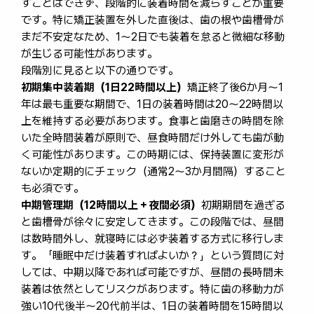
すことはできず、段階的に装着時間を減らすことが重要
です。特に矯正装置を外した直後は、歯の根や歯槽骨が
まだ不安定なため、1〜2日でも装着を怠ると微細な移動
が生じる可能性があります。
段階別に見ると以下の通りです。
初期集中装着期（1日22時間以上）
矯正終了後6か月～1
年は最も重要な期間で、1日の装着時間は20～22時間以
上を維持する必要があります。食事と歯磨きの時間を除
いた全時間装着が原則で、昼食時間だけ外しても歯が動
く可能性があります。この時期には、保持装置に変形が
ないか定期的にチェック（通常2～3か月間隔）すること
も必須です。
中期管理期（12時間以上＋夜間必須）
初期期間を過ぎる
と歯槽骨が徐々に安定してきます。この段階では、昼間
は数時間外し、就寝時には必ず装着する方式に移行しま
す。「睡眠中だけ装着すればよいか？」という質問に対
しては、中期以降であれば可能ですが、昼間の長時間未
装着は依然としてリスクがあります。特に歯の移動力が
強い10代後半～20代前半は、1日の装着時間を15時間以