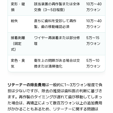
変形・破
該当装置の再作製または全体
10万〜40
損
交換（3〜5日程度）
万ウォン
紛失
直ちに歯科を受診して再作
10万〜40
製、歯の移動確認必須
万ウォン
接着剥離
ワイヤー再装着または部分修
5万〜15
（固定
理
万ウォン
式）
変色・臭
衛生上の問題がある場合は交
5万〜10
気
換または清掃強化
万ウォン
リテーナーの除去費用
は一般的に1〜3万ウォン程度で負
担は少ないですが、除去の推奨は歯科医の判断に基づき
ます。再作製のタイミングが遅れて歯が移動してしまっ
た場合は、再矯正によって数百万ウォン以上の追加費用
がかかることもあるため、リテーナーに関する問題は