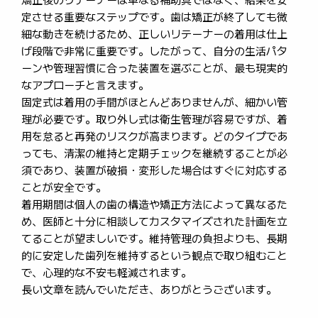
矯正後のリテーナーは単なる補助具ではなく、結果を安
定させる重要なステップです。歯は矯正が終了しても微
細な動きを続けるため、正しいリテーナーの着用は仕上
げ段階で非常に重要です。したがって、自分の生活パタ
ーンや管理習慣に合った装置を選ぶことが、最も現実的
なアプローチと言えます。
固定式は着用の手間がほとんどありませんが、細かい管
理が必要です。取り外し式は衛生管理が容易ですが、着
用を怠ると再発のリスクが高まります。どのタイプであ
っても、清潔の維持と定期チェックを継続することが必
須であり、装置が破損・変形した場合はすぐに対応する
ことが安全です。
着用期間は個人の歯の構造や矯正方法によって異なるた
め、医師と十分に相談してカスタマイズされた計画を立
てることが望ましいです。維持管理の負担よりも、長期
的に安定した歯列を維持するという観点で取り組むこと
で、心理的な不安も軽減されます。
長い文章を読んでいただき、ありがとうございます。