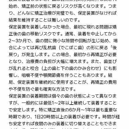
始め、矯正前の状態に戻るリスクが高くなります。つま
り、どんなに矯正治療が完璧でも、保定装置がなければ
結果を維持することは難しいのです。
保定装置を装着しなかった場合、最初に現れる問題は矯
正後の歯の移動リスクです。通常、装着を中止してから
2〜3か月で、歯の間に微小な隙間や回転が生じ始め、場
合によっては再び乱杭歯（でこぼこ歯）の形に戻る「後
戻り」が発生します。この場合、最初から再矯正が必要
となり、治療費の負担が大幅に増えます。また、歯並び
が乱れると咬合（上の歯と下の歯のかみ合わせ）にも影
響し、咀嚼不便や顎関節痛を伴うこともあります。結
局、保定装置を継続的に使用することが、再矯正の費用
や不便を防ぐ最も確実な方法です。
保定装置の装着期間は個々の歯の状態によって異なりま
すが、一般的には最低1〜2年以上継続して装着すること
で安定します。特に矯正直後の6か月〜1年は最も重要な
時期であり、1日20時間以上の装着が必要です。時間が経
ち安定すれば夜間のみの装着に切り替えることもできま