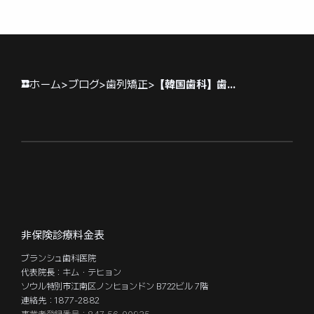
る原因と加齢の関係を徹底解説！
始めるべき理由
今すぐできる改善ステップとは
ホーム
>
ブログ
>
歯列矯正
>
【韓国歯科】歯列矯正の保定装置、装着しなくても大丈夫？ 生涯維持が必要な理由
非保険診療料金表
ブランシュ歯科医院
代表院長：キム・テヒョン
ソウル特別市江南区ノンヒョンドン B722ビル 7階
連絡先：1877-2882