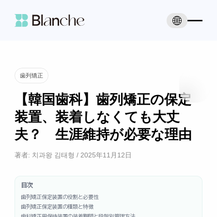
歯列矯正
【韓国歯科】歯列矯正の保定
装置、装着しなくても大丈
夫？ 生涯維持が必要な理由
著者:
치과왕 김태형
/
2025年11月12日
目次
歯列矯正保定装置の役割と必要性
歯列矯正保定装置の種類と特徴
歯科矯正用保持装置の装着期間と段階別管理方法