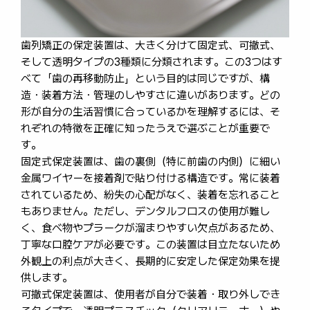
歯列矯正の保定装置は、大きく分けて固定式、可撤式、
そして透明タイプの3種類に分類されます。この3つはす
べて「歯の再移動防止」という目的は同じですが、構
造・装着方法・管理のしやすさに違いがあります。どの
形が自分の生活習慣に合っているかを理解するには、そ
れぞれの特徴を正確に知ったうえで選ぶことが重要で
す。
固定式保定装置は、歯の裏側（特に前歯の内側）に細い
金属ワイヤーを接着剤で貼り付ける構造です。常に装着
されているため、紛失の心配がなく、装着を忘れること
もありません。ただし、デンタルフロスの使用が難し
く、食べ物やプラークが溜まりやすい欠点があるため、
丁寧な口腔ケアが必要です。この装置は目立たないため
外観上の利点が大きく、長期的に安定した保定効果を提
供します。
可撤式保定装置は、使用者が自分で装着・取り外しでき