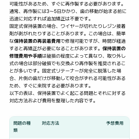
可能性があるため、すぐに再作製する必要があります。
通常、再作製には3～5日かかり、歯の移動が始まる前に
迅速に対応すれば追加矯正は不要です。
固定式保持装置の場合、ワイヤーが切れたりレジン接着
剤が剥がれたりすることがあります。この場合は、簡単
な
保持装置の再装着費用
で修理可能ですが、時間が経過
すると再矯正が必要になることがあります。
保持装置の
修理費用や手順
は破損の程度によって異なり、取り外し
式の場合は部分破損でも交換より再作製を推奨されるこ
とが多いです。固定式リテーナーが完全に脱落した場
合、片側の歯だけが移動して咬合がずれる可能性がある
ため、すぐに来院する必要があります。
以下の表は、保持装置でよく起こる問題とそれに対する
対応方法および費用を整理した内容です。
問題の種
対応方法
予想費用
類