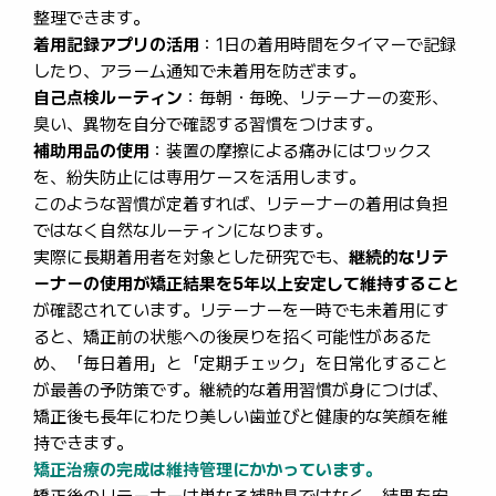
整理できます。
着用記録アプリの活用
：1日の着用時間をタイマーで記録
したり、アラーム通知で未着用を防ぎます。
自己点検ルーティン
：毎朝・毎晩、リテーナーの変形、
臭い、異物を自分で確認する習慣をつけます。
補助用品の使用
：装置の摩擦による痛みにはワックス
を、紛失防止には専用ケースを活用します。
このような習慣が定着すれば、リテーナーの着用は負担
ではなく自然なルーティンになります。
実際に長期着用者を対象とした研究でも、
継続的なリテ
ーナーの使用が矯正結果を5年以上安定して維持すること
が確認されています。リテーナーを一時でも未着用にす
ると、矯正前の状態への後戻りを招く可能性があるた
め、「毎日着用」と「定期チェック」を日常化すること
が最善の予防策です。継続的な着用習慣が身につけば、
矯正後も長年にわたり美しい歯並びと健康的な笑顔を維
持できます。
矯正治療の完成は維持管理にかかっています。