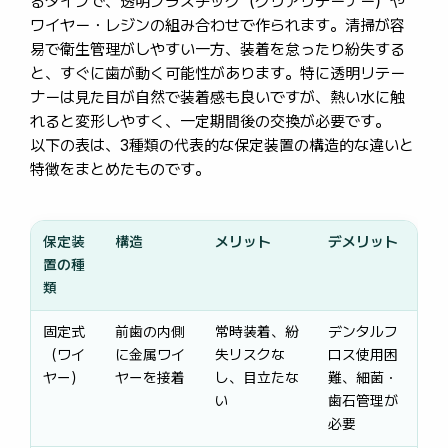
るタイプで、透明プラスチック（クリアリテーナー）や
ワイヤー・レジンの組み合わせで作られます。清掃が容
易で衛生管理がしやすい一方、装着を怠ったり紛失する
と、すぐに歯が動く可能性があります。特に透明リテー
ナーは見た目が自然で装着感も良いですが、熱い水に触
れると変形しやすく、一定期間後の交換が必要です。
以下の表は、3種類の代表的な保定装置の構造的な違いと
特徴をまとめたものです。
保定装
構造
メリット
デメリット
置の種
類
固定式
前歯の内側
常時装着、紛
デンタルフ
（ワイ
に金属ワイ
失リスクな
ロス使用困
ヤー）
ヤーを接着
し、目立たな
難、細菌・
い
歯石管理が
必要