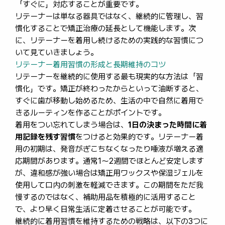
「すぐに」対応することが重要です。
リテーナーは単なる器具ではなく、継続的に管理し、習
慣化することで矯正治療の延長として機能します。次
に、リテーナーを着用し続けるための実践的な習慣につ
いて見ていきましょう。
リテーナー着用習慣の形成と長期維持のコツ
リテーナーを継続的に使用する最も現実的な方法は「習
慣化」です。矯正が終わったからといって油断すると、
すぐに歯が移動し始めるため、生活の中で自然に着用で
きるルーティンを作ることがポイントです。
着用をつい忘れてしまう場合は、
1日の決まった時間に着
用記録を残す習慣
をつけると効果的です。リテーナー着
用の初期は、発音がぎこちなくなったり唾液が増える適
応期間があります。通常1〜2週間でほとんど安定します
が、違和感が強い場合は矯正用ワックスや保湿ジェルを
使用して口内の刺激を軽減できます。この期間をただ我
慢するのではなく、補助用品を積極的に活用すること
で、より早く日常生活に定着させることが可能です。
継続的に着用習慣を維持するための戦略は、以下の3つに