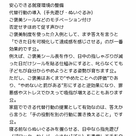
安心できる就寝環境の整備
代替行動の導入（手先遊び・ぬいぐるみ）
ご褒美シールなどのモチベーション付け
否定せずほめて促す声かけ
ご褒美制度を使った介入例として、まず答えを言うと
「できた日を可視化して達成感を感じさせる」のが一番
効果的です요。
例えば、ご褒美シール表を作り、日中の指しゃぶりが減
った日だけシールを貼る仕組みにすると、叱らなくても
子どもが自分からやめようとする姿勢が育ちます요。
ただし、ご褒美はあくまで“やめたことへの評価”であ
り、“やめないと罰がある”形にすると逆効果になり、罪
悪感やストレスでかえって吸指が増えることもあります
요。
家庭でできる代替行動の提案として有効なのは、答えか
ら言うと「手の役割を別の行動に置き換えること」です
요。
寝る前ならぬいぐるみを握らせる、日中なら指先遊び