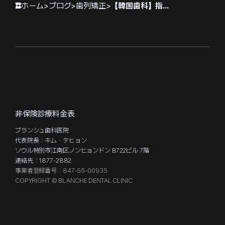
ホーム
>
ブログ
>
歯列矯正
>
【韓国歯科】指しゃぶりが歯並びに与える影響とは 小児期から知っておきたい悪習癖のサインと対策
非保険診療料金表
ブランシュ歯科医院
代表院長：キム・テヒョン
ソウル特別市江南区ノンヒョンドン B722ビル 7階
連絡先：1877-2882
事業者登録番号：847-56-00935
COPYRIGHT © BLANCHE DENTAL CLINIC