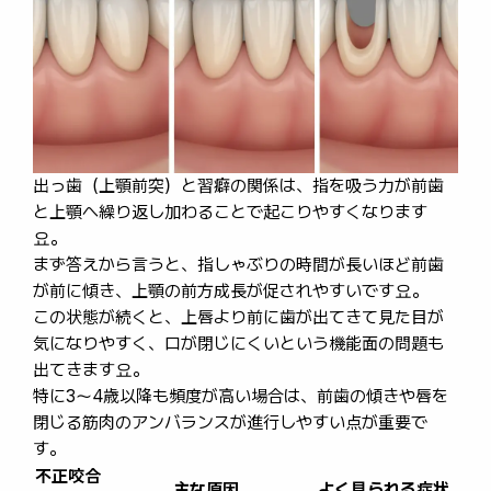
出っ歯（上顎前突）と習癖の関係は、指を吸う力が前歯
と上顎へ繰り返し加わることで起こりやすくなります
요。
まず答えから言うと、指しゃぶりの時間が長いほど前歯
が前に傾き、上顎の前方成長が促されやすいです요。
この状態が続くと、上唇より前に歯が出てきて見た目が
気になりやすく、口が閉じにくいという機能面の問題も
出てきます요。
特に3〜4歳以降も頻度が高い場合は、前歯の傾きや唇を
閉じる筋肉のアンバランスが進行しやすい点が重要で
す。
不正咬合
主な原因
よく見られる症状