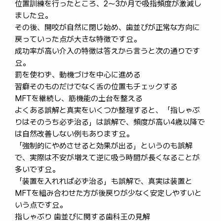
位置訓練を行ったところ、2〜3か月で吸指頻度が激減し
ました요。
その後、開咬が自然に閉じ始め、歯並びが正常な方向に
戻っていった点が大きな特徴です요。
成功率が高い介入の特徴は答えから言うと次の通りです
요。
罰を使わず、動機づけを中心に進める
習癖そのものだけでなく舌の位置もチェックする
MFTを継続し、筋機能の土台を整える
よくある誤解と真実をいくつか整理すると、「指しゃぶ
りはそのうち必ず治る」は誤解で、頻度が高い4歳以降で
は自然改善しない例もあります요。
「強制的にやめさせると効果が出る」というのも誤解
で、実際は不安が増えて逆に吸う時間が長くなることが
多いです요。
「装置を入れれば必ず治る」も誤解で、真実は装置と
MFTを組み合わせた方が後戻りが少なく安定しやすいと
いう点です요。
指しゃぶり 歯並びに関する歯科王の見解