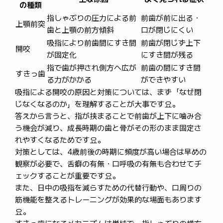
の種類
指しゃぶりの圧力による前
前歯が前に出る・
上顎前突
歯と上顎の前方傾斜
口が閉じにくい
吸指により前歯間にすき間
前歯が閉じず上下
開咬
が固定化
にすき間が残る
指で歯が押され側方へ広が
前歯の間にすき間
すきっ歯
る力がかかる
ができやすい
吸指による開咬の原因と対策については、まず「なぜ閉
じなくなるのか」を理解することが大事です요。
答えから言うと、指が挟まることで前歯が上下に噛み合
う機会が減り、成長時期の歯と骨がその形のまま固定さ
れやすくなるためです요。
対策としては、4歳前後の時期に頻度が高い場合は早めの
観察が必要で、舌癖の有無・口呼吸の有無も合わせてチ
ェックすることが重要です요。
また、日中の吸指を減らすための代替行動や、口周りの
筋機能を整えるトレーニングが効果的な場面もあります
요。