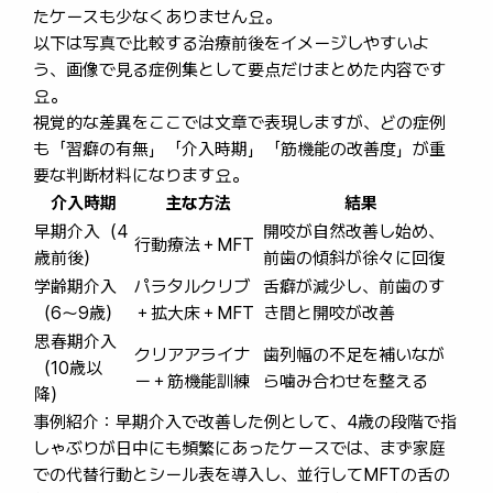
たケースも少なくありません요。
以下は写真で比較する治療前後をイメージしやすいよ
う、画像で見る症例集として要点だけまとめた内容です
요。
視覚的な差異をここでは文章で表現しますが、どの症例
も「習癖の有無」「介入時期」「筋機能の改善度」が重
要な判断材料になります요。
介入時期
主な方法
結果
早期介入（4
開咬が自然改善し始め、
行動療法＋MFT
歳前後）
前歯の傾斜が徐々に回復
学齢期介入
パラタルクリブ
舌癖が減少し、前歯のす
（6〜9歳）
＋拡大床＋MFT
き間と開咬が改善
思春期介入
クリアアライナ
歯列幅の不足を補いなが
（10歳以
ー＋筋機能訓練
ら噛み合わせを整える
降）
事例紹介：早期介入で改善した例として、4歳の段階で指
しゃぶりが日中にも頻繁にあったケースでは、まず家庭
での代替行動とシール表を導入し、並行してMFTの舌の