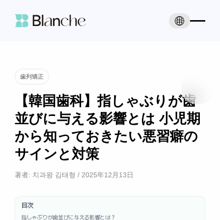
歯列矯正
【韓国歯科】指しゃぶりが歯
並びに与える影響とは 小児期
から知っておきたい悪習癖の
サインと対策
著者:
치과왕 김태형
/
2025年12月13日
目次
指しゃぶりが歯並びに与える影響とは？