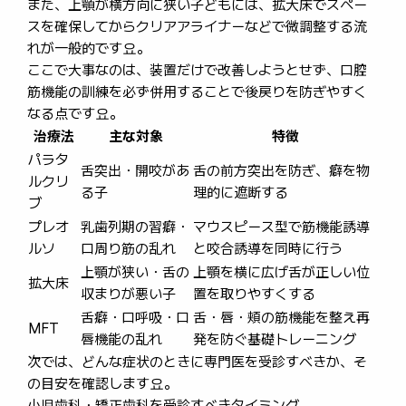
また、上顎が横方向に狭い子どもには、拡大床でスペー
スを確保してからクリアアライナーなどで微調整する流
れが一般的です요。
ここで大事なのは、装置だけで改善しようとせず、口腔
筋機能の訓練を必ず併用することで後戻りを防ぎやすく
なる点です요。
治療法
主な対象
特徴
パラタ
舌突出・開咬があ
舌の前方突出を防ぎ、癖を物
ルクリ
る子
理的に遮断する
ブ
プレオ
乳歯列期の習癖・
マウスピース型で筋機能誘導
ルソ
口周り筋の乱れ
と咬合誘導を同時に行う
上顎が狭い・舌の
上顎を横に広げ舌が正しい位
拡大床
収まりが悪い子
置を取りやすくする
舌癖・口呼吸・口
舌・唇・頬の筋機能を整え再
MFT
唇機能の乱れ
発を防ぐ基礎トレーニング
次では、どんな症状のときに専門医を受診すべきか、そ
の目安を確認します요。
小児歯科・矯正歯科を受診すべきタイミング