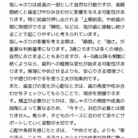
指しゃぶりは成長の一部として自然な行動ですが、長期
間続くと歯並びやかみ合わせに影響を与える可能性があ
ります。特に前歯が押し出される「上顎前突」や前歯の
間に隙間ができる「開咬」などは、指が歯に接触し続け
ることで起こりやすいと考えられています。
指しゃぶりの影響を考える際は、「期間」と「強さ」が
重要な判断基準になります。3歳ごろまでは多くの場合、
自然におさまることもありますが、4〜5歳以降も頻繁に
続くようなら、歯列への軽微な変化が始まる可能性があ
ります。無理にやめさせるよりも、安心できる環境づく
りや遊びの中で手を使う工夫が効果的です。
また、歯並びの変化が心配なときは、歯の角度や咬み合
わせをチェックしてもらうことで、現状を把握できま
す。矯正が必要かどうかは、指しゃぶりの頻度や成長の
段階によって異なるため、「今すぐ」対応が必要とは限
りません。焦らず、子どものペースに合わせて徐々にサ
ポートしていく姿勢が大切です。
心配や負担を感じたときは、「やめさせる」よりも「寄
り添う」ことで、お子さんの心と口の成長が自然に整っ