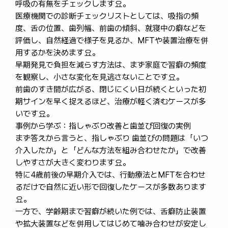
呼吸の有無をチェックします요。
医療機関での診断チェックリストとしては、吸指の頻
度、舌の位置、歯列幅、前歯の傾斜、就寝中の癖などを
評価し、自然経過で様子を見るか、MFTや装置治療を併
用するかを決めます요。
早期発見で負担を減らす方法は、まず家庭で習癖の頻度
を観察し、小さな変化を見逃さないことです요。
前歯のすき間が広がる、閉じにくい日が続くといった初
期サインを早く捉えるほど、治療が軽く済むケースが多
いです요。
事例から学ぶ：指しゃぶり改善と歯並び回復の実例
まず答えから言うと、指しゃぶり 歯並びの問題は「いつ
介入したか」と「どんな方法を組み合わせたか」で改善
しやすさが大きく変わります요。
特に4歳前後の早期介入では、行動療法とMFTを合わせ
るだけで自然に近い形で回復したケースが多数あります
요。
一方で、学齢期まで習癖が続いた例では、舌癖防止装置
や拡大装置などを併用してはじめて噛み合わせが安定し