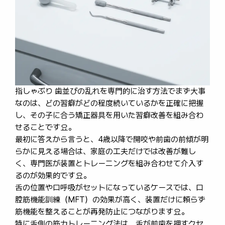
指しゃぶり 歯並びの乱れを専門的に治す方法でまず大事
なのは、どの習癖がどの程度続いているかを正確に把握
し、その子に合う矯正器具を用いた習癖改善を組み合わ
せることです요。
最初に答えから言うと、4歳以降で開咬や前歯の前傾が明
らかに見える場合は、家庭の工夫だけでは改善が難し
く、専門医が装置とトレーニングを組み合わせて介入す
るのが効果的です요。
舌の位置や口呼吸がセットになっているケースでは、口
腔筋機能訓練（MFT）の効果が高く、装置だけに頼らず
筋機能を整えることが再発防止につながります요。
特に舌側の筋力トレーニング法は、舌が前歯を押すクセ