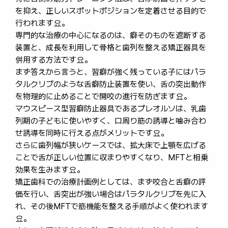
を抑え、正しいスポットポジションを定着させる目的で
行われます요。
専門的な治療の中心になるのは、癖そのものを遮断する
装置と、成長を利用して骨格と歯列を整える矯正器具を
併用する方法です요。
まず答えから言うと、習癖が強く残っている子にはパラ
タルクリブのような舌癖防止装置を使い、舌の突出動作
を物理的に止めることで開咬の進行を防ぎます요。
マウスピース型習癖防止器具であるプレオルソは、乳歯
列期の子どもに使いやすく、口周り筋の誘導と噛み合わ
せ誘導を同時に行える点がメリットです요。
さらに歯列幅が狭いケースでは、拡大床で上顎を広げる
ことで舌が正しい位置に収まりやすくなり、MFTと相乗
効果を生みます요。
矯正歯科での治療計画例としては、まず咬合と舌癖の評
価を行い、舌突出が強い場合はパラタルクリブを先に入
れ、その後MFTで筋機能を整える手順がよく使われます
요。