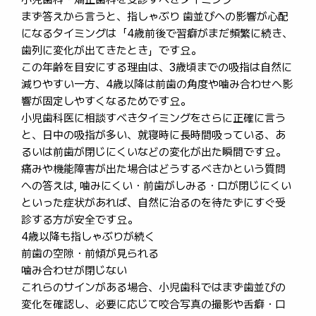
まず答えから言うと、指しゃぶり 歯並びへの影響が心配
になるタイミングは「4歳前後で習癖がまだ頻繁に続き、
歯列に変化が出てきたとき」です요。
この年齢を目安にする理由は、3歳頃までの吸指は自然に
減りやすい一方、4歳以降は前歯の角度や噛み合わせへ影
響が固定しやすくなるためです요。
小児歯科医に相談すべきタイミングをさらに正確に言う
と、日中の吸指が多い、就寝時に長時間吸っている、あ
るいは前歯が閉じにくいなどの変化が出た瞬間です요。
痛みや機能障害が出た場合はどうするべきかという質問
への答えは, 噛みにくい・前歯がしみる・口が閉じにくい
といった症状があれば、自然に治るのを待たずにすぐ受
診する方が安全です요。
4歳以降も指しゃぶりが続く
前歯の空隙・前傾が見られる
噛み合わせが閉じない
これらのサインがある場合、小児歯科ではまず歯並びの
変化を確認し、必要に応じて咬合写真の撮影や舌癖・口