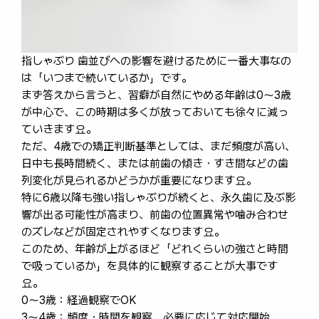
指しゃぶり 歯並びへの影響を避けるために一番大事なの
は「いつまで続いているか」です。
まず答えから言うと、習癖が自然にやめる年齢は0〜3歳
が中心で、この時期は多くが放っておいても徐々に減っ
ていきます요。
ただ、4歳での矯正判断基準としては、まだ頻度が高い、
日中も長時間続く、または前歯の傾き・すき間などの歯
列変化が見られるかどうかが重要になります요。
特に6歳以降も強い指しゃぶりが続くと、永久歯に及ぶ影
響が出る可能性が高まり、前歯の位置異常や噛み合わせ
のズレなどが固定されやすくなります요。
このため、年齢が上がるほど「どれくらいの強さと時間
で吸っているか」を具体的に観察することが大事です
요。
0〜3歳：経過観察でOK
3〜4歳：頻度・時間を観察、必要に応じて対応開始