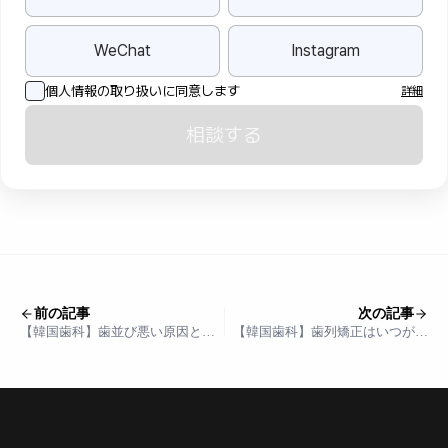
WeChat
Instagram
個人情報の取り扱いに同意します
詳細
相談する
前の記事
次の記事
【韓国歯科】歯並び悪い原因と改
【韓国歯科】歯列矯正はいつが良
善法まとめ 遺伝と生活習慣から見
い？年齢別の効果と今始めるべき
直す美しい笑顔への第一歩
理由