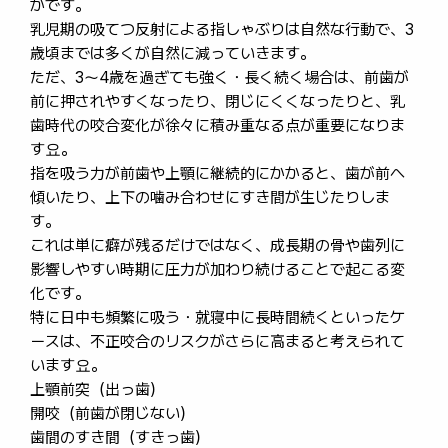
かです。
乳児期の吸てつ反射による指しゃぶりは自然な行動で、3
歳頃までは多くが自然に減っていきます。
ただ、3〜4歳を過ぎても強く・長く続く場合は、前歯が
前に押されやすくなったり、閉じにくくなったりと、乳
歯時代の咬合変化が徐々に積み重なる点が重要になりま
す요。
指を吸う力が前歯や上顎に継続的にかかると、歯が前へ
傾いたり、上下の噛み合わせにすき間が生じたりしま
す。
これは単に癖が残るだけではなく、成長期の骨や歯列に
影響しやすい時期に圧力が加わり続けることで起こる変
化です。
特に日中も頻繁に吸う・就寝中に長時間続くといったケ
ースは、不正咬合のリスクがさらに高まると考えられて
います요。
上顎前突（出っ歯）
開咬（前歯が閉じない）
歯間のすき間（すきっ歯）