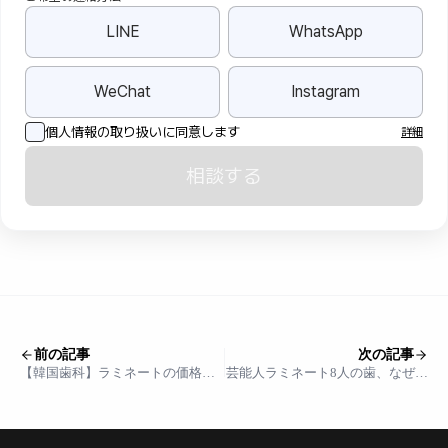
LINE
WhatsApp
WeChat
Instagram
個人情報の取り扱いに同意します
詳細
相談する
前の記事
次の記事
【韓国歯科】ラミネートの価格ま
芸能人ラミネート8人の歯、なぜ話
とめ｜平均価格、ブランド別の価
題なのか？ナヨン、アイユ、ジョ
格、アメリカと日本での価格ま
イ、ジディまで
で！