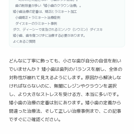
歯の削除量が多い「矮小歯のクラウン治療」。
矮小歯治療の定番は、矯正とラミネート加工
小歯矯正＋ラミネート治療症例
ダイスキーのラミネート事例
ダク、ディーシーで言及されるミンソク（シウミン）ダイスキ
矮小歯、歯を傷つけずに治療する必要があります。
よくあるご質問
どんなに丁寧に飾っても、小さな歯が自分の自信を削い
でいませんか？ 矮小歯は歯列のバランスを崩し、全体の
対称性が崩れて見えるようにします。原因から解決しな
ければならないのに、無闇にレジンやクラウンを選択
し、より大きなストレスを受ける方、本当に多いです。
矮小歯の治療の定番は別にあります。矮小歯の定義から
間違った治療法、そして正しい治療事例まで、この記事
ですぐにご確認ください。