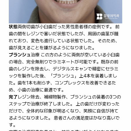
状態
両側切歯が小臼歯だった男性患者様の症例です。 前
歯の間をレジンで塞いだ状態でしたが、周囲の歯茎が腫
れており、変色も進行している状態でした。 そのため、
歯が見えることを嫌がるようになりました。
ブランシュ
治療 この方のように両側が空いている小臼歯
の場合、完全無削りでラミネートが可能です。既存の前
歯のレジンを除去し、デジタルスキャンで精密にセラミ
ックを製作した後、「ブランシュ」上4本を装着しまし
た。歯を1本も削らず、コンプレックスを改善できるた
め、小歯の治療に最適です。
完了
レジン除去、補綴物製作、ブランシュの装着の3つの
ステップで治療が終了しました。 上の歯だけが変わった
だけで、全体的な印象が明るくなり、笑顔に自信が持て
るようになりました。 患者さんの満足度はかなり高いで
す。