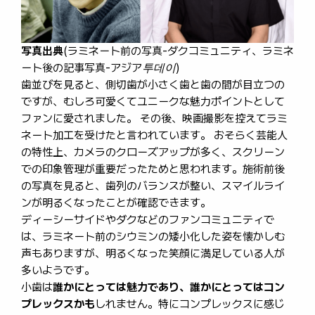
写真出典
(ラミネート前の
写真-ダクコミュニティ
、ラミネ
ート後の
記事写真-アジア투데이
)
歯並びを見ると、側切歯が小さく歯と歯の間が目立つの
ですが、むしろ可愛くてユニークな魅力ポイントとして
ファンに愛されました。 その後、映画撮影を控えてラミ
ネート加工を受けたと言われています。 おそらく芸能人
の特性上、カメラのクローズアップが多く、スクリーン
での印象管理が重要だったためと思われます。施術前後
の写真を見ると、歯列のバランスが整い、スマイルライ
ンが明るくなったことが確認できます。
ディーシーサイドやダクなどのファンコミュニティで
は、ラミネート前のシウミンの矮小化した姿を懐かしむ
声もありますが、明るくなった笑顔に満足している人が
多いようです。
小歯は
誰かにとっては魅力であり、誰かにとってはコン
プレックスかも
しれません。
特にコンプレックスに感じ