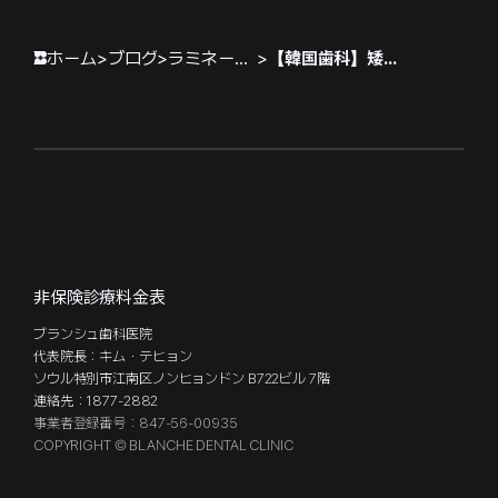
ホーム
>
ブログ
>
ラミネートベニア
>
【韓国歯科】矮小歯（小歯）治療の定石、矯正とラミネート加工
非保険診療料金表
ブランシュ歯科医院
代表院長：キム・テヒョン
ソウル特別市江南区ノンヒョンドン B722ビル 7階
連絡先：1877-2882
事業者登録番号：847-56-00935
COPYRIGHT © BLANCHE DENTAL CLINIC