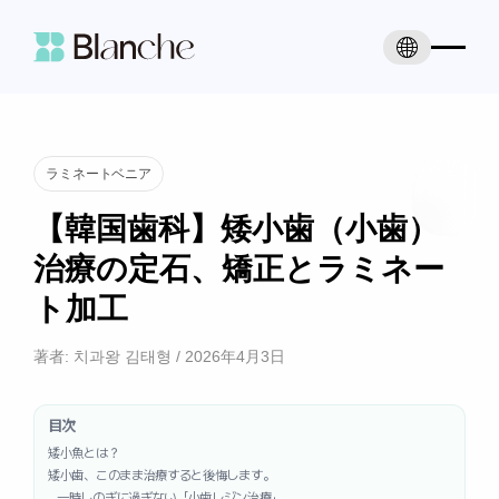
ラミネートベニア
【韓国歯科】矮小歯（小歯）
治療の定石、矯正とラミネー
ト加工
著者:
치과왕 김태형
/
2026年4月3日
目次
矮小魚とは？
矮小歯、このまま治療すると後悔します。
一時しのぎに過ぎない「小歯レジン治療」。