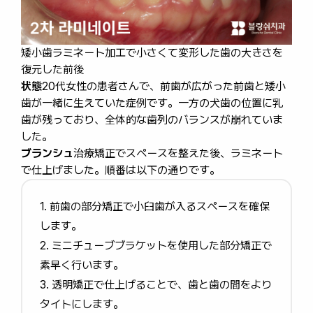
矮小歯ラミネート加工で小さくて変形した歯の大きさを
復元した前後
状態
20代女性の患者さんで、前歯が広がった前歯と矮小
歯が一緒に生えていた症例です。一方の犬歯の位置に乳
歯が残っており、全体的な歯列のバランスが崩れていま
した。
ブランシュ
治療矯正でスペースを整えた後、ラミネート
で仕上げました。順番は以下の通りです。
1. 前歯の部分矯正で小臼歯が入るスペースを確保
します。
2. ミニチューブブラケットを使用した部分矯正で
素早く行います。
3. 透明矯正で仕上げることで、歯と歯の間をより
タイトにします。