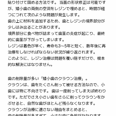
貼り付けて固める方法です。 当面の形状修正は可能です
が、矮小歯の両側の空洞をレジンで埋めると、時間が経
つにつれて次のような問題が発生します。
歯の上に材料を追加するため、歯とレジンの境界部分が
少しはみ出ることがあります。
境界部分に食べ物が詰まって歯茎の炎症が起こり、最終
的に歯茎が下がってしまいます。
レジンは着色が早く、寿命も3～5年と短く、数年後に再
治療をしなければならない状況が繰り返されます。
このように、レジン治療は問題を覆い隠すだけで、根本
的な解決にはなりません。
歯の削除量が多い「矮小歯のクラウン治療」。
クラウンは、歯をたくさん削って被せる方法なので、小
歯には特に不向きです。 歯は一度削ってしまえば終わり
です。ただでさえ小さい歯をさらに削ってクラウンをか
ぶせると、自然な歯がほとんど残らなくなります。
クラウンが治療に適さない理由をまとめると、
歯の削除量が多すぎて、小さな歯に負担がかかります。