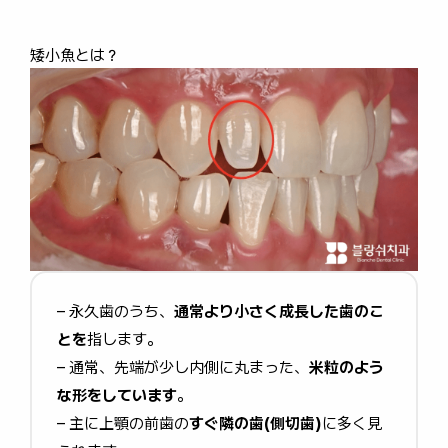
矮小魚とは？
– 永久歯のうち、
通常より小さく成長した歯のこ
とを
指します。
– 通常、先端が少し内側に丸まった、
米粒のよう
な形をしています
。
– 主に上顎の前歯の
すぐ隣の歯(側切歯)
に多く見