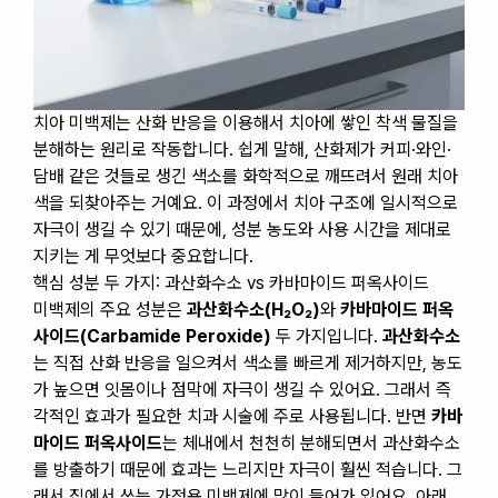
치아 미백제는 산화 반응을 이용해서 치아에 쌓인 착색 물질을
분해하는 원리로 작동합니다. 쉽게 말해, 산화제가 커피·와인·
담배 같은 것들로 생긴 색소를 화학적으로 깨뜨려서 원래 치아
색을 되찾아주는 거예요. 이 과정에서 치아 구조에 일시적으로
자극이 생길 수 있기 때문에, 성분 농도와 사용 시간을 제대로
지키는 게 무엇보다 중요합니다.
핵심 성분 두 가지: 과산화수소 vs 카바마이드 퍼옥사이드
미백제의 주요 성분은
과산화수소(H₂O₂)
와
카바마이드 퍼옥
사이드(Carbamide Peroxide)
두 가지입니다.
과산화수소
는 직접 산화 반응을 일으켜서 색소를 빠르게 제거하지만, 농도
가 높으면 잇몸이나 점막에 자극이 생길 수 있어요. 그래서 즉
각적인 효과가 필요한 치과 시술에 주로 사용됩니다. 반면
카바
마이드 퍼옥사이드
는 체내에서 천천히 분해되면서 과산화수소
를 방출하기 때문에 효과는 느리지만 자극이 훨씬 적습니다. 그
래서 집에서 쓰는 가정용 미백제에 많이 들어가 있어요. 아래