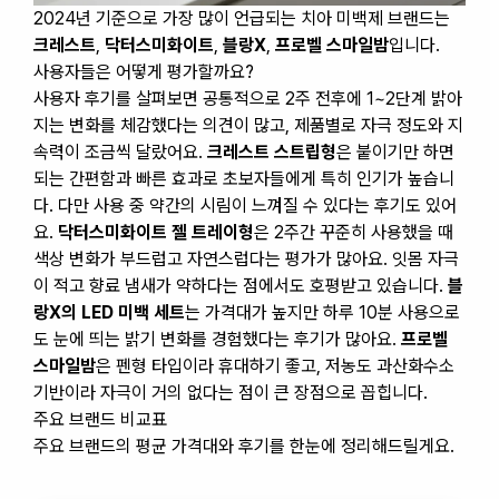
2024년 기준으로 가장 많이 언급되는 치아 미백제 브랜드는
크레스트
,
닥터스미화이트
,
블랑X
,
프로벨 스마일밤
입니다.
사용자들은 어떻게 평가할까요?
사용자 후기를 살펴보면 공통적으로 2주 전후에 1~2단계 밝아
지는 변화를 체감했다는 의견이 많고, 제품별로 자극 정도와 지
속력이 조금씩 달랐어요.
크레스트 스트립형
은 붙이기만 하면
되는 간편함과 빠른 효과로 초보자들에게 특히 인기가 높습니
다. 다만 사용 중 약간의 시림이 느껴질 수 있다는 후기도 있어
요.
닥터스미화이트 젤 트레이형
은 2주간 꾸준히 사용했을 때
색상 변화가 부드럽고 자연스럽다는 평가가 많아요. 잇몸 자극
이 적고 향료 냄새가 약하다는 점에서도 호평받고 있습니다.
블
랑X의 LED 미백 세트
는 가격대가 높지만 하루 10분 사용으로
도 눈에 띄는 밝기 변화를 경험했다는 후기가 많아요.
프로벨
스마일밤
은 펜형 타입이라 휴대하기 좋고, 저농도 과산화수소
기반이라 자극이 거의 없다는 점이 큰 장점으로 꼽힙니다.
주요 브랜드 비교표
주요 브랜드의 평균 가격대와 후기를 한눈에 정리해드릴게요.