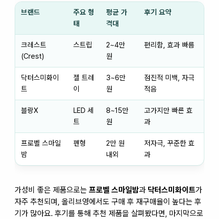
브랜드
주요 형
평균 가
후기 요약
태
격대
크레스트
스트립
2~4만
편리함, 효과 빠름
(Crest)
원
닥터스미화이
젤 트레
3~6만
점진적 미백, 자극
트
이
원
적음
블랑X
LED 세
8~15만
고가지만 빠른 효
트
원
과
프로벨 스마일
펜형
2만 원
저자극, 꾸준한 효
밤
내외
과
가성비 좋은 제품으로는
프로벨 스마일밤
과
닥터스미화이트
가
자주 추천되며, 올리브영에서도 구매 후 재구매율이 높다는 후
기가 많아요. 후기를 통해 추천 제품을 살펴봤다면, 마지막으로