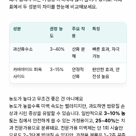
표에서 두 성분의 차이를 한눈에 비교해보세요.
성분
권장 농
주요 작
특징
도
용
과산화수소
3~40%
산화 분
빠른 효과, 자극
해
가능
카바마이드 퍼옥
3~15%
안정적
완만한 효과, 안
사이드
산화
전성 높음
농도가 높다고 무조건 좋은 건 아니에요
농도가 높을수록 미백 속도는 빨라지지만, 과도하면 법랑질 손
상과 시린 증상을 유발할 수 있습니다. 일반적으로
3~10% 농
도
는 집에서 안전하게 쓸 수 있는 가정용이고,
25~40%
는 치
과 전문가용으로 분류돼요. 전문가용 미백제는 단 1회 시술만
으로도 2~3단계 밝아질 수 있지만, 가정용 제품은 1~2주 꾸준