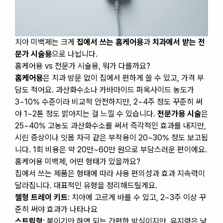
치아 미백제는 크게
집에서 쓰는 홈케어용
과
치과에서 받는 전
문가 시술용
으로 나뉩니다.
홈케어용 vs 전문가 시술용, 뭐가 다를까요?
홈케어용
은 치과 방문 없이 집에서 편하게 쓸 수 있고, 가격 부
담도 적어요. 과산화수소나 카바마이드 퍼옥사이드 농도가
3~10% 수준이라 비교적 안전하지만, 2~4주 정도 꾸준히 써
야 1~2톤 정도 밝아지는 걸 느낄 수 있습니다.
전문가용 시술
은
25~40% 고농도 과산화수소를 써서 즉각적인 효과를 내지만,
시린 증상이나 잇몸 자극 같은 부작용이 20~30% 정도 보고됩
니다. 1회 비용은 약 20만~60만 원으로 부담스러운 편이에요.
홈케어용 미백제, 어떤 형태가 있을까요?
집에서 쓰는 제품은 형태에 따라 사용 편의성과 효과 지속력이
달라집니다. 대표적인 유형을 정리해드릴게요.
젤형 트레이 키트
: 치아에 고르게 바를 수 있고, 2~3주 이상 꾸
준히 써야 효과가 나타나요
스트립형
: 붙이기만 하면 되는 간편한 방식이지만, 유지력은 낮