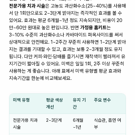
전문가용 치과 시술
은 고농도 과산화수소(25~40%)를 사용해
서 단 1회만으로도 2~3단계 밝아지는 즉각적인 효과를 볼 수
있어요. 효과는 평균 6개월~1년 정도 지속되지만, 비용이 20
만~60만 원대로 높은 편입니다. 반면
가정용 홈키트
는
3~10% 수준의 과산화수소나 카바마이드 퍼옥사이드를 써서
상대적으로 안전해요. 1~2주간 꾸준히 사용하면 1~2단계 밝아
지는 결과를 기대할 수 있고, 효과는 보통 2~3개월 정도 유지
됩니다. 다만 커피·와인·담배를 즐기시면 재착색이 빨라져서 유
지기간이 짧아질 수 있어요. 미백은 일일 1회, 2주 이상 꾸준히
사용하는 게 좋습니다. 아래 표에서 미백 유형별 평균 효과와
지속기간을 한눈에 비교해보세요.
미백 유형
평균 색상
유지 기
주요 변수
개선
간
전문가용 치과
2~3단계
6개월
식습관, 흡연 여
시술
~1년
부