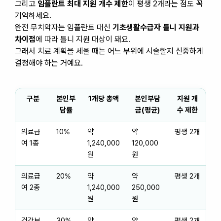
그리고
임플란트 최대 지원 개수 제한
이 평생 2개라는 점도 꼭
기억하세요.
완전 무치악자는 임플란트 대신
기초생활수급자 틀니 지원과
차이점
에 따라 틀니 지원 대상이 돼요.
그래서 치료 계획을 세울 때는 어느 부위에 시술할지 신중하게
결정해야 하는 거예요.
구분
본인부
1개당 총액
본인부담
지원 개
담률
금(평균)
수 제한
의료급
10%
약
약
평생 2개
여 1종
1,240,000
120,000
원
원
의료급
20%
약
약
평생 2개
여 2종
1,240,000
250,000
원
원
건강보
30%
약
약
평생 2개