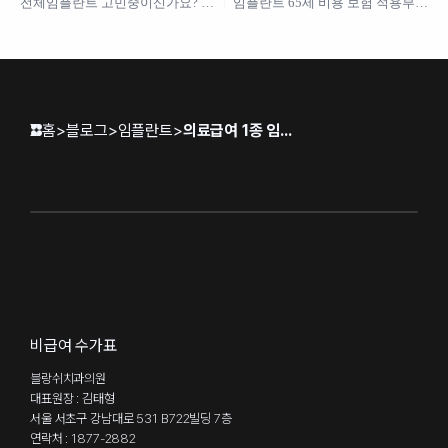
전체임플란트 고민중이신가요? 가
임플란트 65세 비용 보험 적용부터
격, 수명, 부작용까지 모두 알려드려
실제 부담금까지 한눈에 정리된 최
요
신 가이드
홈
>
블로그
>
임플란트
>
의료급여 1종 임플란트의 본인부담금과 실제 금액 및 지원 한도 완벽 정리
비급여 수가표
블랑쉬치과의원
대표원장 : 김태형
서울 서초구 강남대로 531 B722빌딩 7층
연락처 : 1877-2882