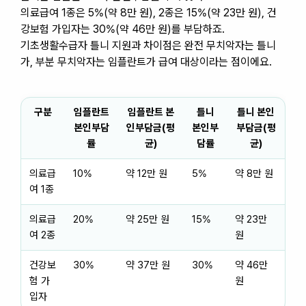
의료급여 1종은 5%(약 8만 원), 2종은 15%(약 23만 원), 건
강보험 가입자는 30%(약 46만 원)를 부담하죠.
기초생활수급자 틀니 지원과 차이점은 완전 무치악자는 틀니
가, 부분 무치악자는 임플란트가 급여 대상이라는 점이에요.
구분
임플란트
임플란트 본
틀니
틀니 본인
본인부담
인부담금(평
본인부
부담금(평
률
균)
담률
균)
의료급
10%
약 12만 원
5%
약 8만 원
여 1종
의료급
20%
약 25만 원
15%
약 23만
여 2종
원
건강보
30%
약 37만 원
30%
약 46만
험 가
원
입자