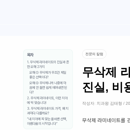
전문의 칼럼
목차
1. 무삭제 라미네이트의 진실과 흔
한 오해 2가지
무삭제 
오해 ① 무삭제가 무조건 제일
좋은 선택이다?
진실, 비
오해 ② 무삭제니까 나중에 마
음에 안 들면 쉽게 떼어내면 된
다?
2. 무삭제 라미네이트, 이런 치아
에 딱 맞습니다!
작성자:
치과왕 김태형
/
2
3. 무삭제 라미네이트 가격, 왜 치
과마다 다를까요?
“내 치아에 꼭 맞는 올바른 선택,
무삭제 라미네이트를 검
아름다움의 시작입니다”